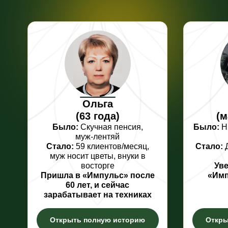
Ольга
(63 года)
(м
Было:
Скучная пенсия,
Было:
Ни
муж-лентяй
Стало:
59 клиентов/месяц,
Стало:
Д
муж носит цветы, внуки в
восторге
Уве
Пришла в «Импульс» после
«Имп
60 лет, и сейчас
зарабатывает на техниках
Открыть полную историю
Откры