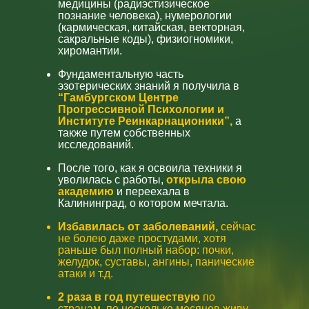
медицины (радиэстизическое
познание человека), нумерологии
(кармическая, китайская, векторная,
сакральные коды), физиогномики,
хиромантии.
Фундаментальную часть
эзотерических знаний я получила в
“Гамбургском Центре
Прогрессивной Психологии и
Институте Реинкарнационики”,
а
также путем собственных
исследований.
После того, как я освоила техники я
уволилась с работы,
открыла свою
академию
и переехала в
Калининград, о котором мечтала.
Избавилась от заболеваний,
сейчас
не болею даже простудами, хотя
раньше был полный набор: почки,
желудок, суставы, ангины, панические
атаки и т.д.
2 раза в год путешествую
по
странам, по несколько месяцев живу