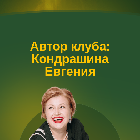
А
втор клуба:
К
ондрашина
Е
вгения