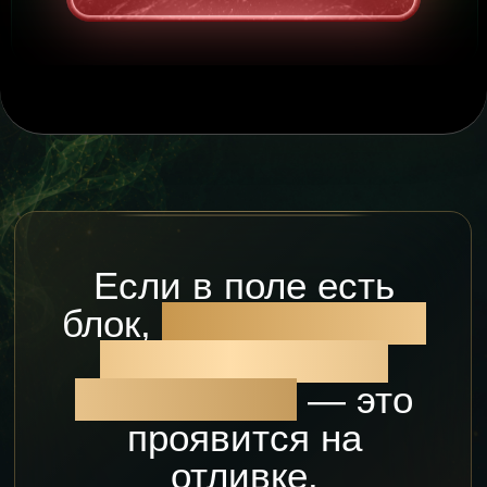
Если в поле есть
блок,
утечка энергии
или след чужого
воздействия
— это
проявится на
отливке.