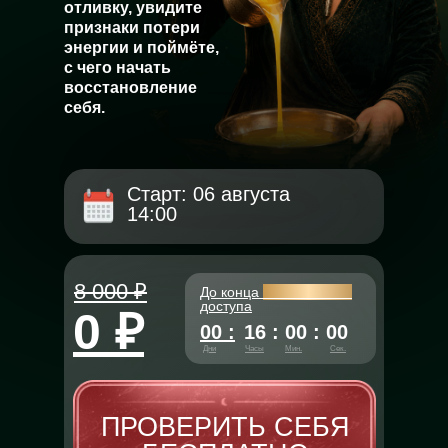
отливку, увидите
признаки потери
энергии и поймёте,
с чего начать
восстановление
себя.
Старт: 06 августа
14:00
8 000 ₽
До конца
бесплатного
доступа
0 ₽
00 :
16 : 00 : 00
Дни
Часы
Мин.
Сек.
ПРОВЕРИТЬ СЕБЯ