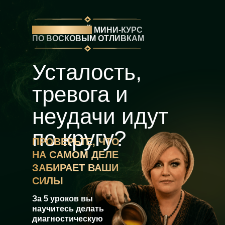
БЕСПЛАТНЫЙ
МИНИ-КУРС
ПО ВОСКОВЫМ ОТЛИВКАМ
Усталость,
тревога и
неудачи идут
по кругу?
ПРОВЕРЬТЕ, ЧТО
НА САМОМ ДЕЛЕ
ЗАБИРАЕТ ВАШИ
СИЛЫ
За 5 уроков вы
научитесь делать
диагностическую