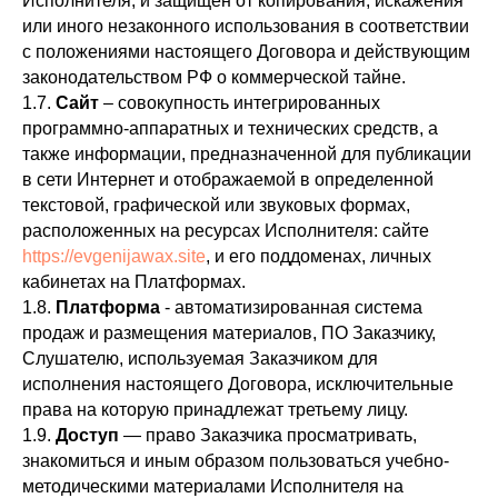
Исполнителя, и защищен от копирования, искажения
или иного незаконного использования в соответствии
с положениями настоящего Договора и действующим
законодательством РФ о коммерческой тайне.
1.7.
С
айт
– совокупность интегрированных
программно-аппаратных и технических средств, а
также информации, предназначенной для публикации
в сети Интернет и отображаемой в определенной
текстовой, графической или звуковых формах,
расположенных на ресурсах Исполнителя: сайте
https://evgenijawax.site
, и его поддоменах, личных
кабинетах на Платформах.
1.8.
П
латформа
- автоматизированная система
продаж и размещения материалов, ПО Заказчику,
Слушателю, используемая Заказчиком для
исполнения настоящего Договора, исключительные
права на которую принадлежат третьему лицу.
1.9.
Д
оступ
— право Заказчика просматривать,
знакомиться и иным образом пользоваться учебно-
методическими материалами Исполнителя на