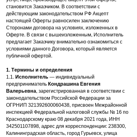
становится Заказчиком. В соответствии с
действующим законодательством РФ Акцепт
настоящей Оферты равносилен заключению
Сторонами договора на условиях, изложенных в
Оферте. В связи с вышеизложенным, Исполнитель
предлагает Заказчику внимательно ознакомиться с
условиями данного Договора, который является
публичной офертой.
1.
Т
ермины и определения
1.1.
И
сполнитель
— индивидуальный
предприниматель
К
ондрашина
Е
вгения
В
алерьевна
, зарегистрированная в соответствии с
законодательством Российской Федерации за
ОГРНИП 321392600060438, присвоен Межрайонной
инспекцией Федеральной налоговой службы № 16 по
Краснодарскому краю 08 декабря 2021 года, ИНН
342501107898, адрес для корреспонденции: 238300,
Калининградская область, город Гурьевск, улица