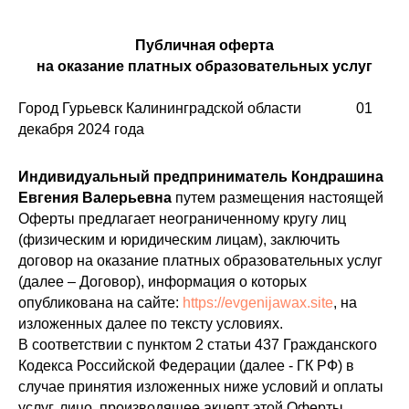
Публичная оферта
на оказание платных образовательных услуг
Город Гурьевск Калининградской области 01
декабря 2024 года
И
ндивидуальный предприниматель
К
ондрашина
Е
вгения
В
алерьевна
путем размещения настоящей
Оферты предлагает неограниченному кругу лиц
(физическим и юридическим лицам), заключить
договор на оказание платных образовательных услуг
(далее – Договор), информация о которых
опубликована на сайте:
https://evgenijawax.site
, на
изложенных далее по тексту условиях.
В соответствии с пунктом 2 статьи 437 Гражданского
Кодекса Российской Федерации (далее - ГК РФ) в
случае принятия изложенных ниже условий и оплаты
услуг, лицо, производящее акцепт этой Оферты,