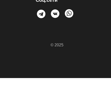
С
оц.сети
© 2025