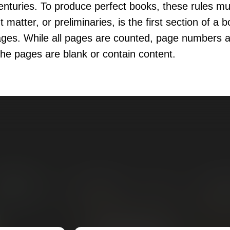
nturies. To produce perfect books, these rules mu
t matter, or preliminaries, is the first section of a 
ges. While all pages are counted, page numbers a
the pages are blank or contain content.
Все курсы
Бесплатные
Блог
Об ака