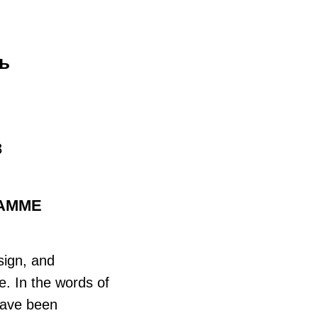
ь
8
РАММЕ
sign, and
. In the words of
have been