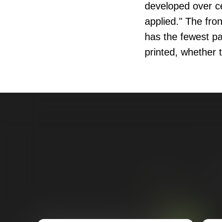
developed over ce
applied." The fron
has the fewest pa
printed, whether 
Магазин