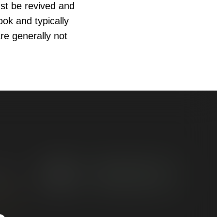
st be revived and
book and typically
re generally not
О
братная связь
демии