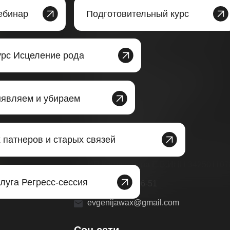
Д
окументация
ебинар
Подготовительный курс
Политика обработки персональных
данных
урс Исцеление рода
Публичная оферта
Согласие на рассылки рекламно-
информационных сообщений
ыявляем и убираем
Согласие на обработку
персональных данных
 патнеров и старых связей
К
онтакты
ИП Кондрашина Е.В.ИНН 342501107
луга Регресс-сессия
+7 (964) 899-06-51
evgenijawax@gmail.com