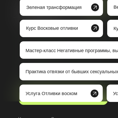
прямо
Н
ачните обучение
сейчас
В
Зеленая трансформация
на любой программе
Академии
Курс Восковые отливки
К
Мастер-класс Негативные программы, в
Практика отвязки от бывших сексуальных
+7
Услуга Отливки воском
Ус
отправить