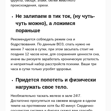
фрукты, овощи, злаки, белки животного
происхождения, орехи.
Н
е залипаем в тик ток, (ну чуть-
чуть можно), а ложимся
пораньше
Рекомендуется соблюдать режим сна и
бодрствования. По данным ВОЗ, спать нужно не
менее 7 часов в сутки, при этом засыпать стоит не
позднее 12 часов ночи, для сохранения ценности сна,
иначе вы рискуете заработать хроническую усталость
и неприятный набор расстройств психики. Ваши три
часа в сутки только угробят здоровье.
П
ридется попотеть и физически
нагружать свое тело.
Необязательно таскать железо в зале 24\7.
Достаточно прогуляться на свежем воздухе в одном
темпе на протяжении хотя бы 40 минут. Сердечно-
сосудистая система и фигура скажут вам спасибо.