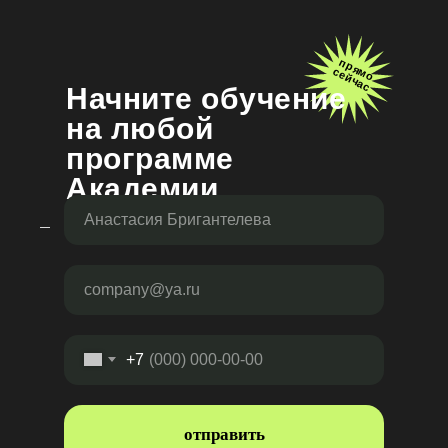
прямо
сейчас
Н
ачните обучение
на любой
программе
Академии
+7
отправить