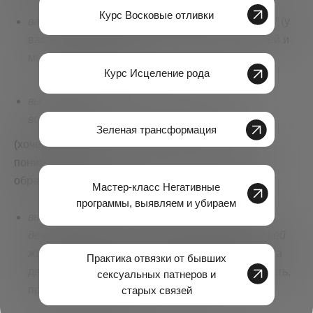
Курс Восковые отливки
ваше общее самочувствие с пометкой “норма”
(у
вас хороший аппетит, нет суицидальных мыслей и
мыслей убить соседа.)
Курс Исцеление рода
вы осознаете и здраво оцениваете свои
возможности.
Зеленая трансформация
(хочется, конечно стать директором банка, но вы
понимаете, что сначала нужно получить должное
образование и опыт)
Мастер-класс Негативные
программы, выявляем и убираем
вы понимаете, что работа и общественная
деятельность это неотъемлемая часть вашей
жизни
(это не значит, что вы должны работать на
Практика отвязки от бывших
дядю, имеется в виду, что у вас есть деятельность,
сексуальных патнеров и
приносящая доход.)
старых связей