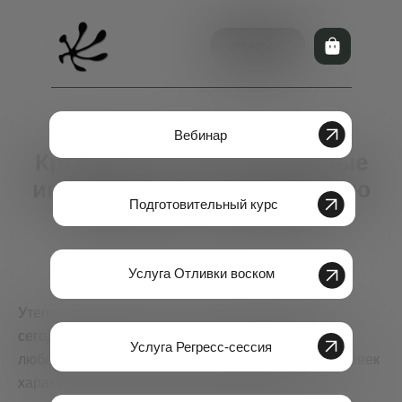
Все курсы
Вебинар
К
рыша не съедет!
Р
еальные
инструменты по укреплению
Подготовительный курс
психического здоровья.
Услуга Отливки воском
Утепление крыш, конечно, тема волнующая, но
сегодня поговорим о ментальном здоровье себя
Услуга Регресс-сессия
любимых. Отметим, что психически здоровый человек
характеризуется следующими признаками: