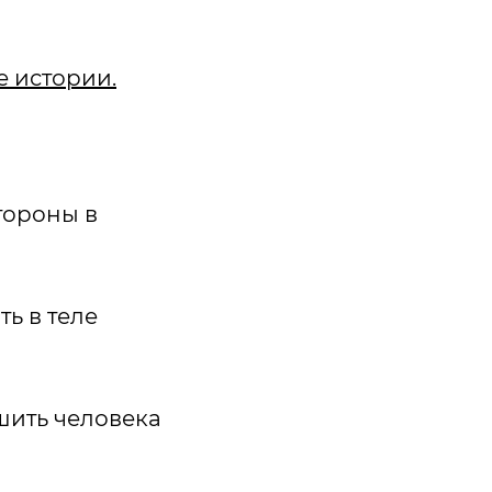
 истории.
тороны в
ь в теле
ишить человека