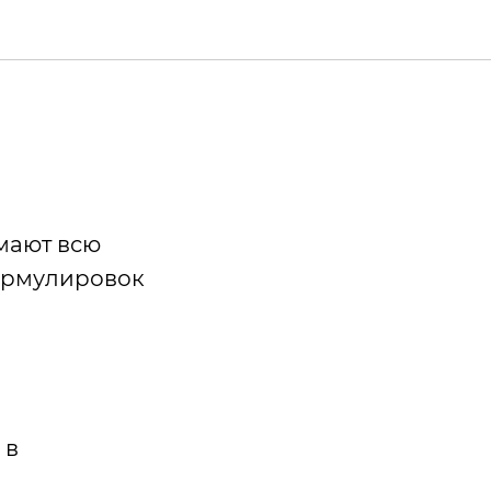
имают всю
ормулировок
 в