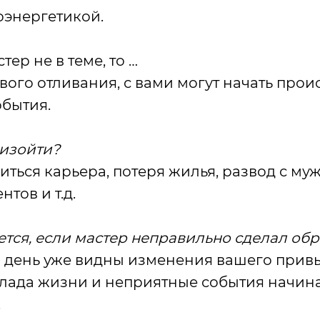
оэнергетикой.
тер не в теме, то …
вого отливания, с вами могут начать прои
бытия.
изойти?
ться карьера, потеря жилья, развод с муж
нтов и т.д.
нется, если мастер неправильно сделал об
 день уже видны изменения вашего прив
лада жизни и неприятные события начин
.