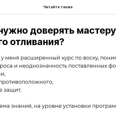
Читайте также
нужно доверять мастеру
го отливания?
л у меня расширенный курс по воску, пон
проса и неоднозначность поставленных ф
и,
 противоположного,
е защит.
тема знаний, на уровне установки програм