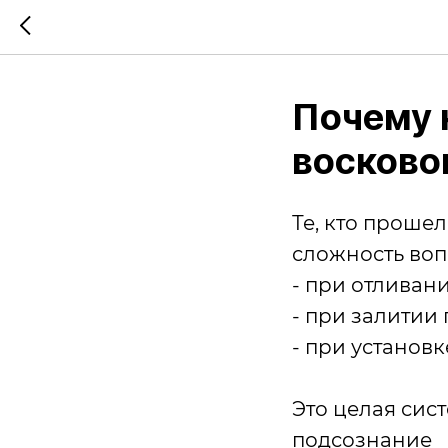
Почему 
восково
Те, кто проше
сложность во
- при отливани
- при залитии
- при установк
Это целая сис
подсознание