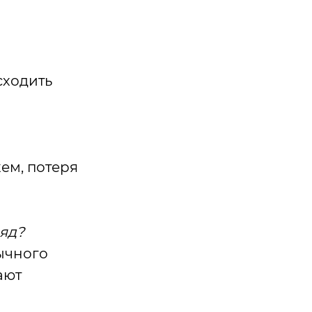
сходить
ем, потеря
ряд?
ычного
ают