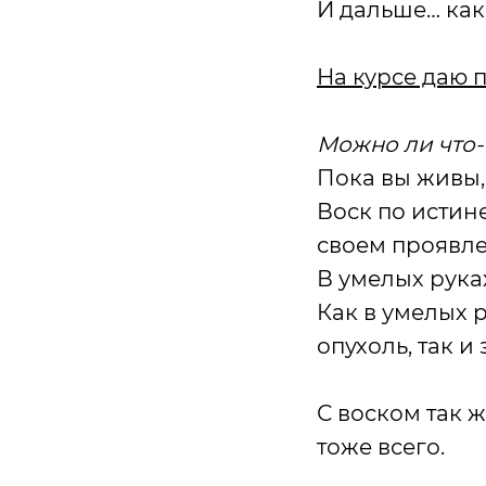
И дальше… как
На курсе даю 
Можно ли что-
Пока вы живы,
Воск по истин
своем проявле
В умелых руках
Как в умелых 
опухоль, так и
С воском так 
тоже всего.